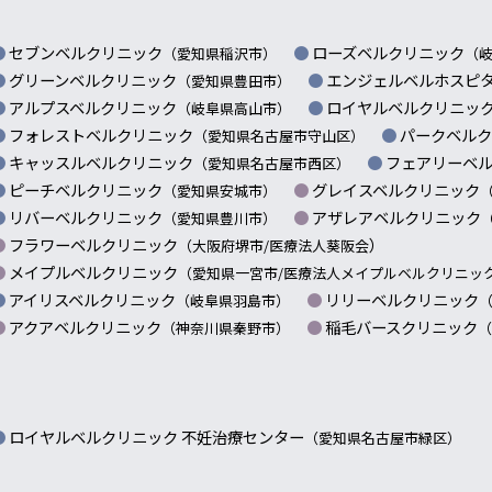
セブンベルクリニック
ローズベルクリニック
（愛知県稲沢市）
（
グリーンベルクリニック
エンジェルベルホスピ
（愛知県豊田市）
アルプスベルクリニック
ロイヤルベルクリニッ
（岐阜県高山市）
フォレストベルクリニック
パークベル
（愛知県名古屋市守山区）
キャッスルベルクリニック
フェアリーベ
（愛知県名古屋市西区）
ピーチベルクリニック
グレイスベルクリニック
（愛知県安城市）
リバーベルクリニック
アザレアベルクリニック
（愛知県豊川市）
フラワーベルクリニック
）
（大阪府堺市/
医療法人葵阪会
メイプルベルクリニック
（愛知県一宮市/
医療法人メイプルベルクリニッ
アイリスベルクリニック
リリーベルクリニック
（岐阜県羽島市）
アクアベルクリニック
稲毛バースクリニック
（神奈川県秦野市）
（
ロイヤルベルクリニック 不妊治療センター
（愛知県名古屋市緑区）